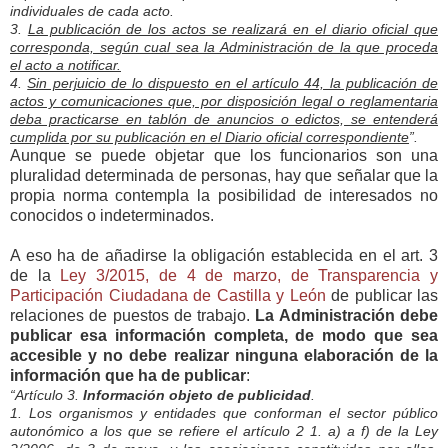
individuales de cada acto.
3.
La publicación de los actos se realizará en el diario oficial que
corresponda, según cual sea la Administración de la que proceda
el acto a notificar.
4.
Sin perjuicio de lo dispuesto en el artículo 44, la publicación de
actos y comunicaciones que, por disposición legal o reglamentaria
deba practicarse en tablón de anuncios o edictos, se entenderá
cumplida por su publicación en el Diario oficial correspondiente
”.
Aunque se puede objetar que los funcionarios son una
pluralidad determinada de personas, hay que señalar que la
propia norma contempla la posibilidad de interesados no
conocidos o indeterminados.
A eso ha de añadirse la obligación establecida en el art. 3
de la
Ley 3/2015, de 4 de marzo, de Transparencia y
Participación Ciudadana de Castilla y León
de publicar las
relaciones de puestos de trabajo.
La Administración debe
publicar esa información completa, de modo que sea
accesible y no debe realizar ninguna elaboración de la
información que ha de publicar
:
“Artículo 3.
Información objeto de publicidad
.
1. Los organismos y entidades que conforman el sector público
autonómico a los que se refiere el artículo 2 1. a) a f) de la Ley