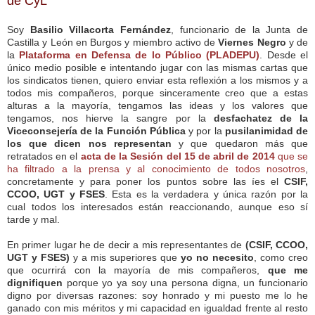
de CyL
Soy
Basilio Villacorta Fernández
, funcionario de la Junta de
Castilla y León en Burgos y miembro activo de
Viernes Negro
y de
la
Plataforma en Defensa de lo Público (PLADEPU)
. Desde el
único medio posible e intentando jugar con las mismas cartas que
los sindicatos tienen, quiero enviar esta reflexión a los mismos y a
todos mis compañeros, porque sinceramente creo que a estas
alturas a la mayoría, tengamos las ideas y los valores que
tengamos, nos hierve la sangre por la
desfachatez de la
Viceconsejería de la Función Pública
y por la
pusilanimidad de
los que dicen nos representan
y que quedaron más que
retratados en el
acta de la Sesión del 15 de abril de 2014
que se
ha filtrado a la prensa y al conocimiento de todos nosotros
,
concretamente y para poner los puntos sobre las íes el
CSIF,
CCOO, UGT y FSES
. Esta es la verdadera y única razón por la
cual todos los interesados están reaccionando, aunque eso sí
tarde y mal.
En primer lugar he de decir a mis representantes de
(CSIF, CCOO,
UGT y FSES)
y a mis superiores que
yo no necesito
, como creo
que ocurrirá con la mayoría de mis compañeros,
que me
dignifiquen
porque yo ya soy una persona digna, un funcionario
digno por diversas razones: soy honrado y mi puesto me lo he
ganado con mis méritos y mi capacidad en igualdad frente al resto