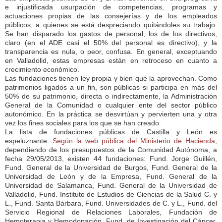
e injustificada usurpación de competencias, programas y
actuaciones propias de las consejerías y de los empleados
públicos, a quienes se está despreciando quitándoles su trabajo.
Se han disparado los gastos de personal, los de los directivos,
claro (en el ADE casi el 50% del personal es directivo), y la
transparencia es nula, o peor, confusa. En general, exceptuando
en Valladolid, estas empresas están en retroceso en cuanto a
crecimiento económico.
Las fundaciones tienen ley propia y bien que la aprovechan. Como
patrimonios ligados a un fin, son públicas si participa en más del
50% de su patrimonio, directa o indirectamente, la Administración
General de la Comunidad o cualquier ente del sector público
autonómico. En la práctica se desvirtúan y pervierten una y otra
vez los fines sociales para los que se han creado.
La lista de fundaciones públicas de Castilla y León es
espeluznante.
Según la web pública del Ministerio de Hacienda
,
dependiendo de los presupuestos de la Comunidad Autónoma, a
fecha 29/05/2013, existen 44 fundaciones: Fund. Jorge Guillén,
Fund. General de la Universidad de Burgos, Fund. General de la
Universidad de León y de la Empresa, Fund. General de la
Universidad de Salamanca, Fund. General de la Universidad de
Valladolid, Fund. Instituto de Estudios de Ciencias de la Salud C. y
L., Fund. Santa Bárbara, Fund. Universidades de C. y L., Fund. del
Servicio Regional de Relaciones Laborales, Fundación de
Hemoterapia y Hemodonación, Fund. de Investigación del Cáncer,