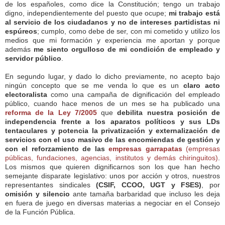
de los españoles, como dice la Constitución; tengo un trabajo
digno, independientemente del puesto que ocupe;
mi trabajo está
al servicio de los ciudadanos y no de intereses partidistas ni
espúreos
; cumplo, como debe de ser, con mi cometido y utilizo los
medios que mi formación y experiencia me aportan y porque
además
me siento orgulloso de mi condición de empleado y
servidor público
.
En segundo lugar, y dado lo dicho previamente, no acepto bajo
ningún concepto que se me venda lo que es un
claro acto
electoralista
como una campaña de dignificación del empleado
público, cuando hace menos de un mes se ha publicado una
reforma de la Ley 7/2005
que
debilita nuestra posición de
independencia frente a los aparatos políticos y sus LDs
tentaculares y potencia la privatización y externalización de
servicios con el uso masivo de las encomiendas de gestión y
con el reforzamiento de las
empresas garrapatas
(empresas
públicas, fundaciones, agencias, institutos y demás chiringuitos)
.
Los mismos que quieren dignificarnos son los que han hecho
semejante disparate legislativo: unos por acción y otros, nuestros
representantes sindicales
(CSIF, CCOO, UGT y FSES)
, por
omisión y silencio
ante tamaña barbaridad que incluso les deja
en fuera de juego en diversas materias a negociar en el Consejo
de la Función Pública.