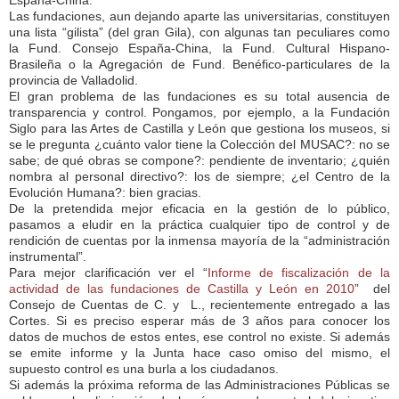
Las fundaciones, aun dejando aparte las universitarias, constituyen
una lista “gilista” (del gran Gila), con algunas tan peculiares como
la Fund. Consejo España-China, la Fund. Cultural Hispano-
Brasileña o la Agregación de Fund. Benéfico-particulares de la
provincia de Valladolid.
El gran problema de las fundaciones es su total ausencia de
transparencia y control. Pongamos, por ejemplo, a la Fundación
Siglo para las Artes de Castilla y León que gestiona los museos, si
se le pregunta ¿cuánto valor tiene la Colección del MUSAC?: no se
sabe; de qué obras se compone?: pendiente de inventario; ¿quién
nombra al personal directivo?: los de siempre; ¿el Centro de la
Evolución Humana?: bien gracias.
De la pretendida mejor eficacia en la gestión de lo público,
pasamos a eludir en la práctica cualquier tipo de control y de
rendición de cuentas por la inmensa mayoría de la “administración
instrumental”.
Para mejor clarificación ver el “
Informe de fiscalización de la
actividad de las fundaciones de Castilla y León en 2010
” del
Consejo de Cuentas de C. y L., recientemente entregado a las
Cortes. Si es preciso esperar más de 3 años para conocer los
datos de muchos de estos entes, ese control no existe. Si además
se emite informe y la Junta hace caso omiso del mismo, el
supuesto control es una burla a los ciudadanos.
Si además la próxima reforma de las Administraciones Públicas se