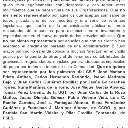
quien mira egoístamente con desprecio y con temor otros
movimientos que se hacen fuera de sus Organizaciones.
Que no
me siento representado
por aquellos que aceptan sumisamente
todos y cada uno de los recortes y una serie de reformas
legislativas que harán de la administración pública un mero
recaudador de impuestos para distribuirlo entre inversores y
especuladores en el nuevo negocio de los servicios públicos.
Que
no me siento representado
por aquellos que con su silencio han
aceptado el crecimiento paralelo de una administración B cuyo
mayor patrimonio es el de colocar a muchos “afectos” en el chollo
público por la puerta de atrás y el de llenar sus contabilidades de
gravísimas irregularidades, e incluso generando deudas imposibles
de pagar por todos los tontos de esta Comunidad.
Que no quiero
ser representado por los palmeros del CSIF José Mariano
Prieto Arribas, Carlos Hernando Redondo, Isabel Madruga
Bajo y Juan Carlos Gutiérrez Rodilla; por Jesús Goicoechea
Torres, Nuria Martínez de la Torre, José Miguel García Álvarez,
Tomás Pérez Urueña, de la UGT; por Juan Carlos de la Rosa
Muñoz, Juana Olmeda Gómez, Pablo Vicente Vida, Luis C.
Ramón Carreira, José L. Paniagua Alonso, Elena Fernández
Gutiérrez y Francisco J. Martínez Alonso, de CCOO; y por
Patricia San Martín Videira y Pilar Gredilla Fontaneda, de
FSES.