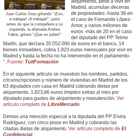
alojamiento, pese a vivir en
Madrid, acumulan decenas
de propiedades -hasta 36 en
Juan Carlos Grau gritando "¡Eso,
a trabajar! ¡A trabajar!", justo
el caso de Fernando López-
antes de que la compañera a su
Amor, y varios millones de
izquierda, la afamada Andrea
euros -más de 20 en el caso
Fabra, gritara "¡Que se jodan!"
del diputado del PP Telmo
Martín, que declara 20.552.000 de euros en el banco, 14
bienes inmuebles, cobra 1.823 euros mensuales por vivir en
Madrid y hasta la fecha no ha intervenido en el parlamento-
".
Fuente:
TuitFormación
En el siguiente artículo se muestran los nombres, partidos,
circunscripciones y número de viviendas en Madrid de los
63 diputados con casa en Madrid cobrando dietas por
alojamiento. 1.823,86 euros
limpitos
extras al mes por
diputado para gastos de alojamiento y manutención.
Ver
artículo completo de
LibreMercado
Demos una mención especial a la diputada del PP Elvira
Rodríguez, con cinco pisos en Madrid y cobrando las
citadas dietas de alojamiento.
Ver artículo completo de
El
Confidencial
.