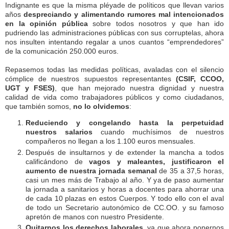
Indignante es que la misma pléyade de políticos que llevan varios
años
despreciando y alimentando rumores mal intencionados
en la opinión pública
sobre todos nosotros y que han ido
pudriendo las administraciones públicas con sus corruptelas, ahora
nos insulten intentando regalar a unos cuantos “emprendedores”
de la comunicación 250.000 euros.
Repasemos todas las medidas políticas, avaladas con el silencio
cómplice de nuestros supuestos representantes
(CSIF, CCOO,
UGT y FSES)
, que han mejorado nuestra dignidad y nuestra
calidad de vida como trabajadores públicos y como ciudadanos,
que también somos,
no lo olvidemos
:
Reduciendo y congelando hasta la perpetuidad
nuestros salarios
cuando muchísimos de nuestros
compañeros no llegan a los 1.100 euros mensuales.
Después de insultarnos y de extender la mancha a todos
calificándono de
vagos y maleantes, justificaron el
aumento de nuestra jornada semanal
de 35 a 37,5 horas,
casi un mes más de Trabajo al año. Y ya de paso aumentar
la jornada a sanitarios y horas a docentes para ahorrar una
de cada 10 plazas en estos Cuerpos. Y todo ello con el aval
de todo un Secretario autonómico de CC.OO. y su famoso
apretón de manos con nuestro Presidente.
Quitarnos los derechos laborales
, ya que ahora ponernos