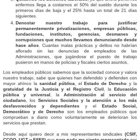
enfermos llega a costarnos el 50% del sueldo durante los
primeros días de baja y el 25% hasta un total de 21 días
siguientes.
Denostar nuestro trabajo para justificar
permanentemente privatizaciones, empresas públicas,
fundaciones, institutos, gerencias, desmanes y
corrupciones que muchos llevamos denunciando desde
hace años
. Cuantas malas prácticas y delitos no habrían
aflorado sin las denuncias de empleados de las
Administraciones, que jugándose el puesto de trabajo
pusieron en manos de policías y fiscales ciertos asuntos.
Los empleados públicos sabemos que la sociedad conoce y valora
nuestro trabajo, sabe que quienes han defendido y defienden con
mayor ahínco la
sanidad pública
, el
Estado de Derecho
y la
gratuidad de la Justicia y el Registro Civil
, la
Educación
pública y universal
, la
Administración al servicio del
ciudadano
, los
Servicios Sociales y la atención a los más
desfavorecidos y dependientes
y el
Estado Social,
Democrático y de Derecho
son los empleados públicos que
comprueban a diario como voluntariamente se deterioran los
servicios que prestan.
Desde aquí quiero decir a mis representantes sindicales
(CSIF,
CCOO, UGT y FSES)
que
para nada me siento representado
por