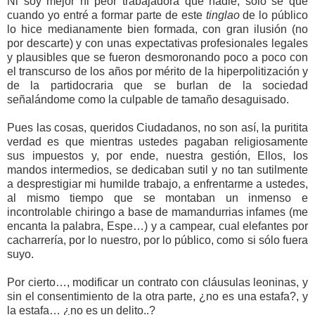
Ni soy mejor ni peor trabajadora que nadie, sólo sé que
cuando yo entré a formar parte de este
tinglao
de lo público
lo hice medianamente bien formada, con gran ilusión (no
por descarte) y con unas expectativas profesionales legales
y plausibles que se fueron desmoronando poco a poco con
el transcurso de los años por mérito de la hiperpolitización y
de la partidocraria que se burlan de la sociedad
señalándome como la culpable de tamaño desaguisado.
Pues las cosas, queridos Ciudadanos, no son así, la puritita
verdad es que mientras ustedes pagaban religiosamente
sus impuestos y, por ende, nuestra gestión, Ellos, los
mandos intermedios, se dedicaban sutil y no tan sutilmente
a desprestigiar mi humilde trabajo, a enfrentarme a ustedes,
al mismo tiempo que se montaban un inmenso e
incontrolable chiringo a base de mamandurrias infames (me
encanta la palabra, Espe…) y a campear, cual elefantes por
cacharrería, por lo nuestro, por lo público, como si sólo fuera
suyo.
Por cierto…, modificar un contrato con cláusulas leoninas, y
sin el consentimiento de la otra parte, ¿no es una estafa?, y
la estafa… ¿no es un delito..?