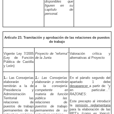
disponibles que
figuren en su
capítulo de
personal.
Artículo 23. Tramitación y aprobación de las relaciones de puestos
de trabajo
Vigente Ley 7/2005
Proyecto de “reforma”
Valoración crítica y
(Ley de Función
de la Junta
alternativas al Proyecto
Pública de Castilla
y León)
1.-
Las Consejerías
1.-
Las Consejerías
En el párrafo segundo del
elaborarán y
elaborarán y remitirán
apartado 1 debe
remitirán a la de
a la consejería
desaparecer
a partir de: “y
Presidencia y
competente en
en particular…”.
Administración
materia de función
RAZONES
:
Territorial las
pública las
Este precepto al introducir
relaciones de
relaciones de
la
remisión reglamentaria
puestos de trabajo
puestos de trabajo
para la elaboración de las
permanentes de su
permanentes de su
RPT’s (como es lógico),