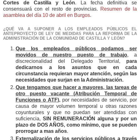
Cortes de Castilla y León
. La fecha definitiva se
consensuará con el resto de provincias.
Resumen de la
asamblea del día 10 de abril en Burgos
.
¿QUÉ VA A SUPONER A LOS EMPLEADOS PÚBLICOS EL
ANTEPROYECTO DE LEY DE MEDIDAS PARA LA REFORMA DE LA
ADMINISTRACIÓN DE LA COMUNIDAD DE CASTILLA Y LEÓN?
Que los empleados públicos podamos ser
movidos de nuestro puesto de trabajo
, a
discrecionalidad del Delegado Territorial,
para
dedicarnos a los asuntos que en cada
circunstancia requieran mayor atención, según las
necesidades que surjan en la Administración.
Que tengamos que hacer a mayores, las tareas de
otro puesto vacante (Atribución Temporal de
Funciones o ATF
),
por necesidades de servicio, por
causa de mayor volumen temporal u otras razones
coyunturales y que no puedan ser atendidas con
suficiencia,
SIN REMUNERACIÓN
alguna y por un
plazo de DOS AÑOS, como mínimo, que se pueden
prorrogar a mas años
.
Externalización de los servicios públicos
a través