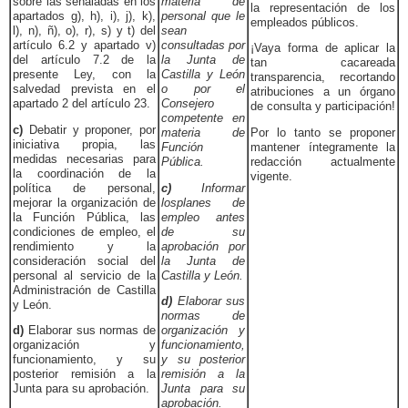
sobre las señaladas en los
materia de
la representación de los
apartados g), h), i), j), k),
personal que le
empleados públicos.
l), n), ñ), o), r), s) y t) del
sean
artículo 6.2 y apartado v)
consultadas por
¡Vaya forma de aplicar la
del artículo 7.2 de la
la Junta de
tan cacareada
presente Ley, con la
Castilla y León
transparencia, recortando
salvedad prevista en el
o por el
atribuciones a un órgano
apartado 2 del artículo 23.
Consejero
de consulta y participación!
competente en
c)
Debatir y proponer, por
materia de
Por lo tanto se proponer
iniciativa propia, las
Función
mantener íntegramente la
medidas necesarias para
Pública.
redacción actualmente
la coordinación de la
vigente.
política de personal,
c)
Informar
mejorar la organización de
los
planes de
la Función Pública, las
empleo antes
condiciones de empleo, el
de su
rendimiento y la
aprobación por
consideración social del
la Junta de
personal al servicio de la
Castilla y León.
Administración de Castilla
d)
Elaborar sus
y León.
normas de
d)
Elaborar sus normas de
organización y
organización y
funcionamiento,
funcionamiento, y su
y su posterior
posterior remisión a la
remisión a la
Junta para su aprobación.
Junta para su
aprobación.