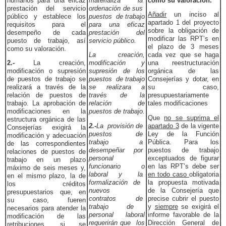
humanos para una eficaz
materializa la
como su valoración.
”
prestación del servicio
ordenación de sus
Añadir
un inciso al
público y establece los
puestos de trabajo
apartado 1 del proyecto
requisitos para el
para una eficaz
sobre la obligación de
desempeño de cada
prestación del
modificar las RPT’s en
puesto de trabajo, así
servicio público.
el plazo de 3 meses
como su valoración.
La creación,
cada vez que se haga
2.-
La creación,
modificación y
una reestructuración
modificación o supresión
supresión de los
orgánica de las
de puestos de trabajo se
puestos de trabajo
Consejerías y dotar, en
realizará a través de la
se realizara a
su caso,
relación de puestos de
través de la
presupuestariamente
trabajo. La aprobación de
relación de
tales modificaciones
modificaciones en la
puestos de trabajo.
Que
no se suprima el
estructura orgánica de las
2.-
La provisión de
apartado 3
de la vigente
Consejerías exigirá la
puestos de
Ley de la Función
modificación y adecuación
trabajo a
Pública. Para los
de las correspondientes
desempeñar por
puestos de trabajo
relaciones de puestos de
personal
exceptuados de figurar
trabajo en un plazo
funcionario o
en las RPT’s debe ser
máximo de seis meses y,
laboral y la
en todo caso
obligatoria
en el mismo plazo, la de
formalización de
la propuesta motivada
los créditos
nuevos
de la Consejería que
presupuestarios que, en
contratos de
precise cubrir el puesto
su caso, fueren
trabajo de
y
siempre
se exigirá el
necesarios para atender la
personal laboral
informe favorable de la
modificación de las
requerirán que los
Dirección General de
retribuciones, si se