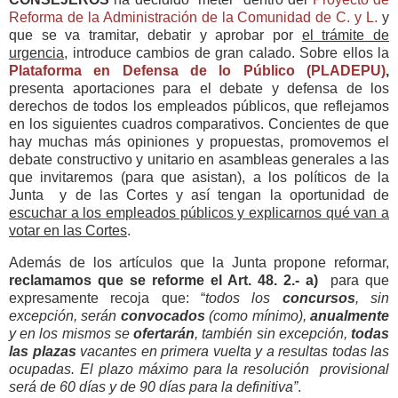
Reforma de la Administración de la Comunidad de C. y L.
y
que se va tramitar, debatir y aprobar por
el trámite de
urgencia
, introduce cambios de gran calado. Sobre ellos la
Plataforma en Defensa de lo Público (PLADEPU)
,
presenta aportaciones para el debate y defensa de los
derechos de todos los empleados públicos, que reflejamos
en los siguientes cuadros comparativos. Concientes de que
hay muchas más opiniones y propuestas, promovemos el
debate constructivo y unitario en asambleas generales a las
que invitaremos (para que asistan), a los políticos de la
Junta y de las Cortes y así tengan la oportunidad de
escuchar a los empleados públicos y explicarnos qué van a
votar en las Cortes
.
Además de los artículos que la Junta propone reformar,
reclamamos que se reforme el Art. 48. 2.- a)
para que
expresamente recoja que: “
todos los
concursos
, sin
excepción, serán
convocados
(como mínimo),
anualmente
y en los mismos se
ofertarán
, también sin excepción,
todas
las plazas
vacantes en primera vuelta y a resultas todas las
ocupadas. El plazo máximo para la resolución provisional
será de 60 días y de 90 días para la definitiva”
.