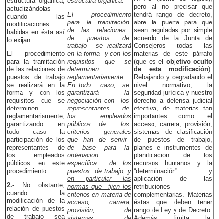
estructura orgánica,
estructura orgánica.
pero al no precisar que
actualizándolas
El procedimiento
tendrá rango de decreto,
cuando las
para la tramitación
abre la puerta para que
modificaciones
de las relaciones
sean reguladas por
simple
habidas en ésta así
de puestos de
acuerdo
de la Junta de
lo exijan.
trabajo se realizará
Consejeros todas las
El procedimiento
en la forma y con los
materias de este párrafo
para la tramitación
requisitos que se
(que es el
objetivo oculto
de las relaciones de
determinen
de esta modificación
).
puestos de trabajo
reglamentariamente.
Rebajando y degradando el
se realizará en la
En todo caso, se
nivel normativo, la
forma y con los
garantizará la
seguridad jurídica y nuestro
requisitos que se
negociación con los
derecho a defensa judicial
determinen
representantes de
efectiva, de materias tan
reglamentariamente,
los empleados
importantes como: el
garantizando en
públicos de los
acceso, carrera, provisión,
todo caso la
criterios generales
sistemas de clasificación
participación de los
que han de servir
de puestos de trabajo,
representantes de
de base para la
planes e instrumentos de
los empleados
ordenación
planificación de los
públicos en este
específica de los
recursos humanos y la
procedimiento.
puestos de trabajo
,
y
“determinación” y
en particular las
aplicación de las
2.-
No obstante,
normas que fijen los
retribuciones
cuando la
criterios en materia de
complementarias. Materias
modificación de la
acceso, carrera,
éstas que deben tener
relación de puestos
provisión, de
rango de Ley y de Decreto.
de trabajo sea
sistemas de
Además limita la