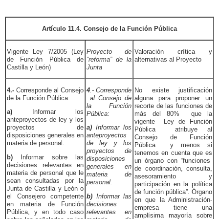
Artículo 11.4. Consejo de la Función Pública
Vigente Ley 7/2005 (Ley
Proyecto de
Valoración crítica y
de Función Pública de
“reforma” de la
alternativas al Proyecto
Castilla y León)
Junta
4.-
Corresponde al Consejo
4
.- Corresponde
No existe justificación
de la Función Pública:
al Consejo de
alguna para proponer un
la Función
recorte de las funciones de
a)
Informar los
Pública:
más del 80% que la
anteproyectos de ley y los
vigente Ley de Función
proyectos de
a)
Informar los
Pública atribuye al
disposiciones generales en
anteproyectos
Consejo de Función
materia de personal.
de ley y los
Pública y menos si
proyectos de
tenemos en cuenta que es
b)
Informar sobre las
disposiciones
un órgano con “funciones
decisiones relevantes en
generales en
de coordinación, consulta,
materia de personal que le
materia de
asesoramiento y
sean consultadas por la
personal.
participación en la política
Junta de Castilla y León o
de función pública”. Órgano
el Consejero competente
b)
Informar las
en que la Administración-
en materia de Función
decisiones
empresa tiene una
Pública, y en todo caso
relevantes en
amplísima mayoría sobre