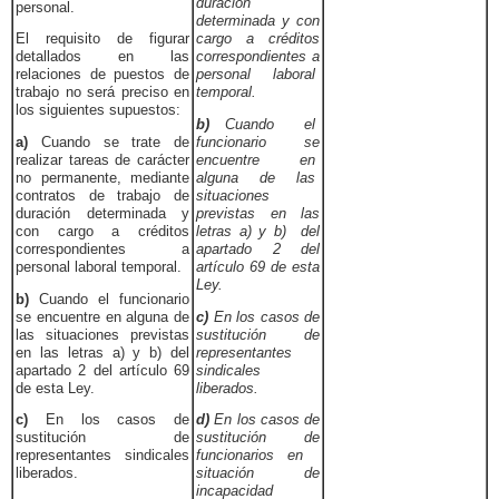
duración
personal.
determinada y con
El requisito de figurar
cargo a créditos
detallados en las
correspondientes a
relaciones de puestos de
personal laboral
trabajo no será preciso en
temporal.
los siguientes supuestos:
b)
Cuando el
a)
Cuando se trate de
funcionario se
realizar tareas de carácter
encuentre en
no permanente, mediante
alguna de las
contratos de trabajo de
situaciones
duración determinada y
previstas en las
con cargo a créditos
letras a) y b) del
correspondientes a
apartado 2 del
personal laboral temporal.
artículo 69 de esta
Ley.
b)
Cuando el funcionario
se encuentre en alguna de
c)
En los casos de
las situaciones previstas
sustitución de
en las letras a) y b) del
representantes
apartado 2 del artículo 69
sindicales
de esta Ley.
liberados.
c)
En los casos de
d)
En los casos de
sustitución de
sustitución de
representantes sindicales
funcionarios en
liberados.
situación de
incapacidad