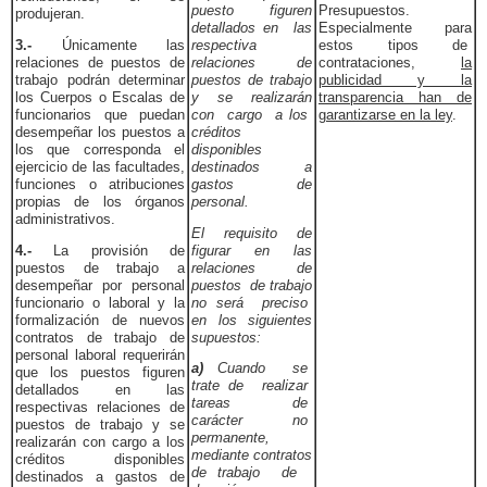
puesto figuren
Presupuestos.
produjeran.
detallados en las
Especialmente para
3.-
Únicamente las
respectiva
estos tipos de
relaciones de puestos de
relaciones de
contrataciones,
la
trabajo podrán determinar
puestos de trabajo
publicidad y la
los Cuerpos o Escalas de
y se realizarán
transparencia han de
funcionarios que puedan
con cargo a los
garantizarse en la ley
.
desempeñar los puestos a
créditos
los que corresponda el
disponibles
ejercicio de las facultades,
destinados a
funciones o atribuciones
gastos de
propias de los órganos
personal.
administrativos.
El requisito de
4.-
La provisión de
figurar en las
puestos de trabajo a
relaciones de
desempeñar por personal
puestos de trabajo
funcionario o laboral y la
no será preciso
formalización de nuevos
en los siguientes
contratos de trabajo de
supuestos:
personal laboral requerirán
a)
Cuando se
que los puestos figuren
trate de realizar
detallados en las
tareas de
respectivas relaciones de
carácter no
puestos de trabajo y se
permanente,
realizarán con cargo a los
mediante contratos
créditos disponibles
de trabajo de
destinados a gastos de