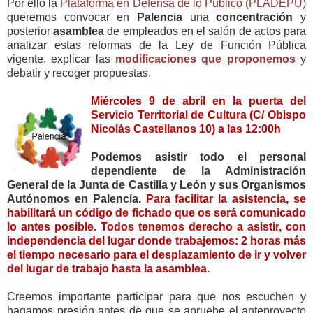
Por ello la
Plataforma en Defensa de lo Público (PLADEPU)
queremos convocar en
Palencia
una
concentración
y
posterior
asamblea
de empleados en el salón de actos para
analizar estas reformas de la Ley de Función Pública
vigente, explicar las
modificaciones que proponemos
y
debatir y recoger propuestas.
Miércoles 9 de abril en la puerta del
Servicio Territorial de Cultura (C/ Obispo
Nicolás Castellanos 10) a las 12:00h
Podemos asistir todo el personal
dependiente de la Administración
General de la Junta de Castilla y León y sus Organismos
Autónomos en Palencia.
Para facilitar la asistencia, se
habilitará un código de fichado que os será comunicado
lo antes posible. Todos tenemos derecho a asistir, con
independencia del lugar donde trabajemos: 2 horas más
el tiempo necesario para el desplazamiento de ir y volver
del lugar de trabajo hasta la asamblea
.
Creemos importante participar para que nos escuchen y
hagamos presión antes de que se apruebe el anteproyecto