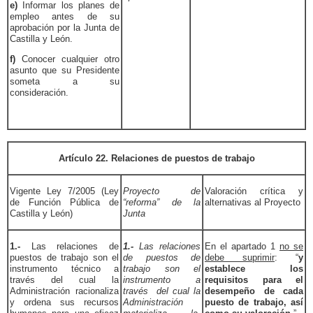
e)
Informar los planes de
empleo antes de su
aprobación por la Junta de
Castilla y León.
f)
Conocer cualquier otro
asunto que su Presidente
someta a su
consideración.
Artículo 22. Relaciones de puestos de trabajo
Vigente Ley 7/2005 (Ley
Proyecto de
Valoración crítica y
de Función Pública de
“reforma” de la
alternativas al Proyecto
Castilla y León)
Junta
1.-
Las relaciones de
1.-
Las relaciones
En el apartado 1
no se
puestos de trabajo son el
de puestos de
debe suprimir
: “
y
instrumento técnico a
trabajo son el
establece los
través del cual la
instrumento a
requisitos para el
Administración racionaliza
través del cual la
desempeño de cada
y ordena sus recursos
Administración
puesto de trabajo, así