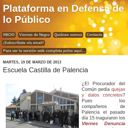
Plataforma en Defensa de
lo Público
INICIO
Viernes de Negro
Quiénes somos
Contacto
¡Subscríbete vía email!
Para ver la versión web completa pulse aquí...
MARTES, 19 DE MARZO DE 2013
Escuela Castilla de Palencia
¿El Procurador del
Común pedía
quejas
y datos concretos
?
Pues los
compañeros de
Palencia el pasado
día 15 inaguraron los
Viernes Denuncia