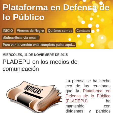
Plataforma en Defensa de
lo Público
INICIO
Viernes de Negro
Quiénes somos
Contacto
¡Subscríbete vía email!
Para ver la versión web completa pulse aquí...
MIÉRCOLES, 11 DE NOVIEMBRE DE 2015
PLADEPU en los medios de
comunicación
La prensa se ha hecho
eco de las reuniones
que la
Plataforma en
Defensa de lo Público
(PLADEPU)
ha
mantenido con
dirigentes y partidos